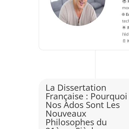
📚
mo
🌐
E
tec
🌟
l'é
📄
La Dissertation
vrait-
Française : Pourquoi
e
Nos Ados Sont Les
toire
Nouveaux
Philosophes du