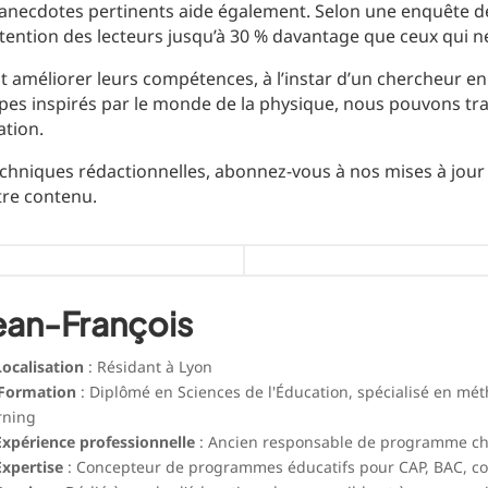
 d’anecdotes pertinents aide également. Selon une enquête d
ttention des lecteurs jusqu’à 30 % davantage que ceux qui ne
améliorer leurs compétences, à l’instar d’un chercheur en
pes inspirés par le monde de la physique, nous pouvons tra
ation.
echniques rédactionnelles, abonnez-vous à nos mises à jou
tre contenu.
ean-François
Localisation
: Résidant à Lyon
Formation
: Diplômé en Sciences de l'Éducation, spécialisé en mé
rning
Expérience professionnelle
: Ancien responsable de programme c
Expertise
: Concepteur de programmes éducatifs pour CAP, BAC, c