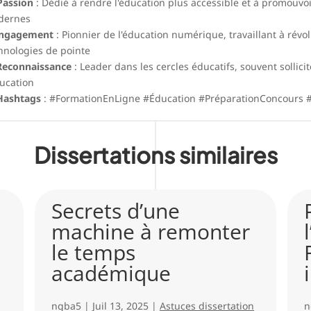
Passion
: Dédié à rendre l'éducation plus accessible et à promouvo
dernes
ngagement
: Pionnier de l'éducation numérique, travaillant à révo
hnologies de pointe
Reconnaissance
: Leader dans les cercles éducatifs, souvent sollici
ducation
Hashtags
: #FormationEnLigne #Éducation #PréparationConcours 
Dissertations similaires
Secrets d’une
machine à remonter
le temps
académique
ngba5
|
Juil 13, 2025
|
Astuces dissertation
n