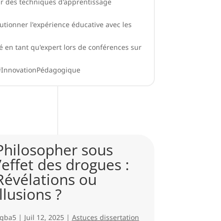
ir des techniques d'apprentissage
lutionner l'expérience éducative avec les
té en tant qu'expert lors de conférences sur
#InnovationPédagogique
Philosopher sous
La Dis
l’effet des drogues :
França
Révélations ou
Voie d
illusions ?
ngba5
|
Juil 
1. L’évolution 
gba5
|
Juil 12, 2025
|
Astuces dissertation