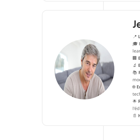
J
📍
🎓
lea
🏢
🔬
📚
mo
🌐
E
tec
🌟
l'é
📄