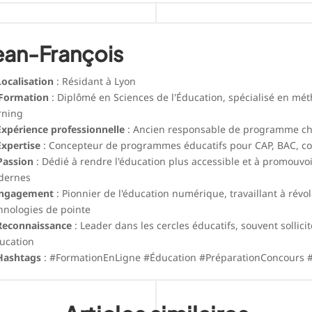
ean-François
Localisation
: Résidant à Lyon
Formation
: Diplômé en Sciences de l'Éducation, spécialisé en mé
rning
Expérience professionnelle
: Ancien responsable de programme c
Expertise
: Concepteur de programmes éducatifs pour CAP, BAC, c
Passion
: Dédié à rendre l'éducation plus accessible et à promouvo
dernes
ngagement
: Pionnier de l'éducation numérique, travaillant à révo
hnologies de pointe
Reconnaissance
: Leader dans les cercles éducatifs, souvent sollici
ducation
Hashtags
: #FormationEnLigne #Éducation #PréparationConcours 